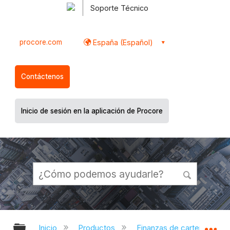
Soporte Técnico
procore.com
España (Español)
Contáctenos
Inicio de sesión en la aplicación de Procore
Expandir/contraer jerarquía global
Ex
Inicio
Productos
Finanzas de cartera y Plani