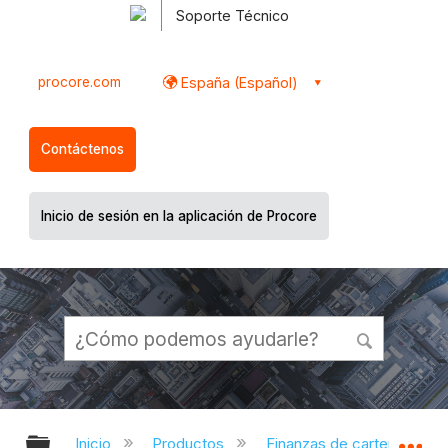
Soporte Técnico
procore.com
España (Español)
Contáctenos
Inicio de sesión en la aplicación de Procore
Expandir/contraer jerarquía global
Ex
Inicio
Productos
Finanzas de cartera y Plani