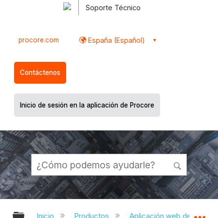
Soporte Técnico
procore.com
España (Español)
Contáctenos
Inicio de sesión en la aplicación de Procore
Expandir/contraer jerarquía global
Ex
Inicio
Productos
Aplicación web de Proco