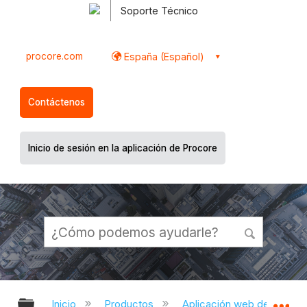
Soporte Técnico
procore.com
España (Español)
Contáctenos
Inicio de sesión en la aplicación de Procore
Expandir/contraer jerarquía global
Ex
Inicio
Productos
Aplicación web de Proco