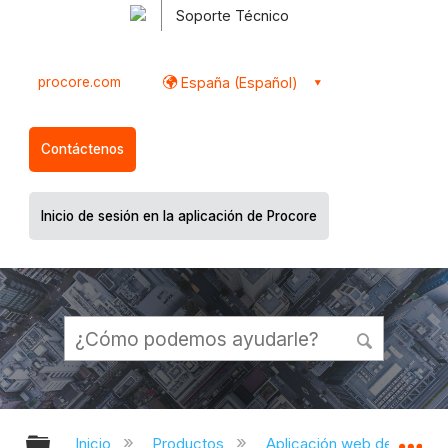
Soporte Técnico
procore.com
España (Español)
Contáctenos
Inicio de sesión en la aplicación de Procore
Expandir/contraer jerarquía global
Ex
Inicio
Productos
Aplicación web de Proco