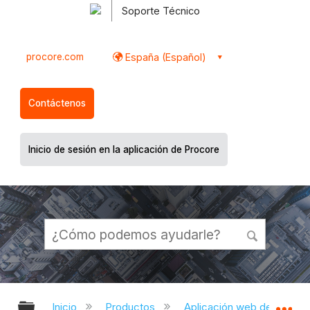
Soporte Técnico
procore.com
España (Español)
Contáctenos
Inicio de sesión en la aplicación de Procore
Expandir/contraer jerarquía global
Ex
Inicio
Productos
Aplicación web de Proco