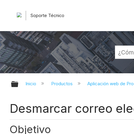
Soporte Técnico
Expandir/contraer jerarquía globa
Inicio
Productos
Aplicación web de Pr
Desmarcar correo ele
Objetivo