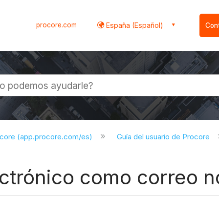
procore.com
España (Español)
Con
l
ocore (app.procore.com/es)
Guía del usuario de Procore
ctrónico como correo 