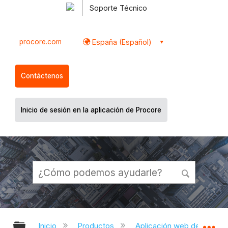
Soporte Técnico
procore.com
España (Español)
Contáctenos
Inicio de sesión en la aplicación de Procore
Expandir/contraer jerarquía global
Ex
Inicio
Productos
Aplicación web de Proco