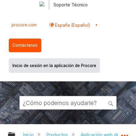
Soporte Técnico
procore.com
España (Español)
Contáctenos
Inicio de sesión en la aplicación de Procore
Expandir/contraer jerarquía global
Ex
Inicio
Productos
Aplicación web de Proco