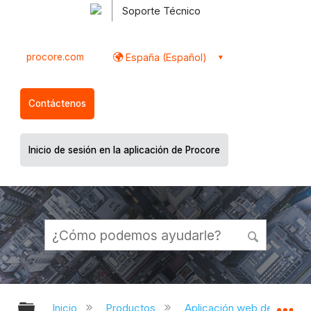
Soporte Técnico
procore.com
España (Español)
Contáctenos
Inicio de sesión en la aplicación de Procore
Expandir/contraer jerarquía global
Ex
Inicio
Productos
Aplicación web de Proco