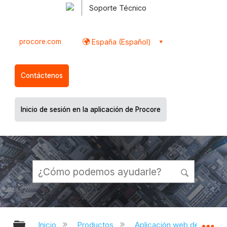
Soporte Técnico
procore.com
España (Español)
Contáctenos
Inicio de sesión en la aplicación de Procore
Expandir/contraer jerarquía global
Ex
Inicio
Productos
Aplicación web de Proco