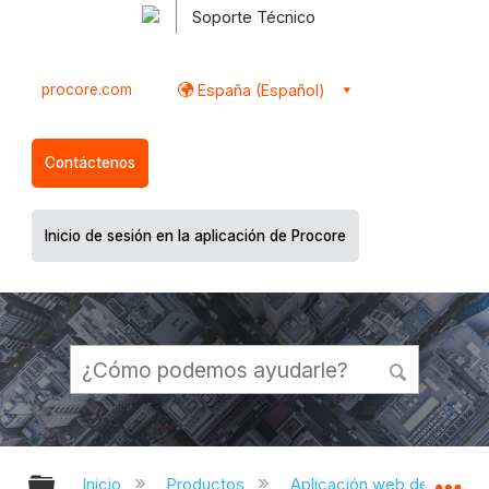
Soporte Técnico
procore.com
España (Español)
Contáctenos
Inicio de sesión en la aplicación de Procore
Expandir/contraer jerarquía global
Ex
Inicio
Productos
Aplicación web de Proco