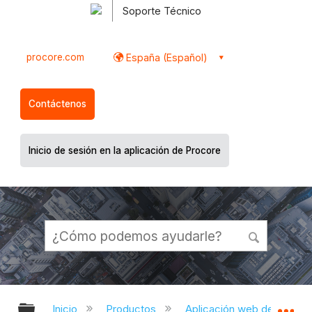
Soporte Técnico
procore.com
España (Español)
Contáctenos
Inicio de sesión en la aplicación de Procore
Expandir/contraer jerarquía global
Ex
Inicio
Productos
Aplicación web de Proco