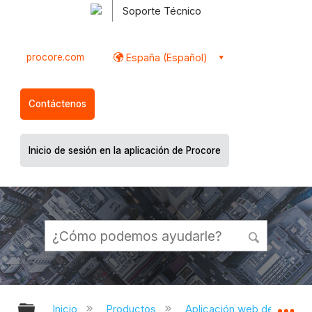
Soporte Técnico
procore.com
España (Español)
Contáctenos
Inicio de sesión en la aplicación de Procore
Expandir/contraer jerarquía global
Ex
Inicio
Productos
Aplicación web de Proco