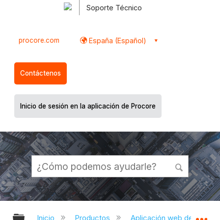
Soporte Técnico
procore.com
España (Español)
Contáctenos
Inicio de sesión en la aplicación de Procore
Expandir/contraer jerarquía global
Ex
Inicio
Productos
Aplicación web de Proco