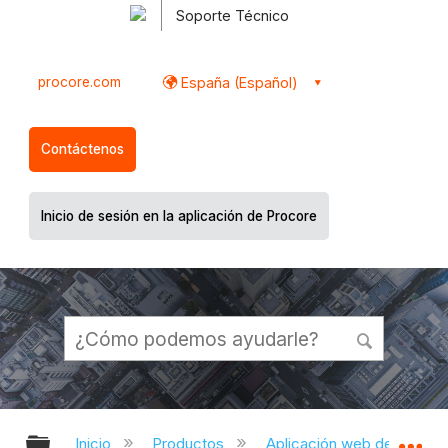
Soporte Técnico
procore.com
España (Español)
Contáctenos
Inicio de sesión en la aplicación de Procore
Expandir/contraer jerarquía global
Ex
Inicio
Productos
Aplicación web de Proco