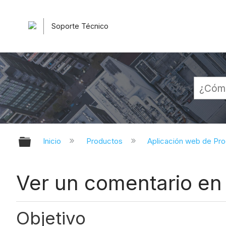
Soporte Técnico
Expandir/contraer jerarquía globa
Inicio
Productos
Aplicación web de Pr
Ver un comentario en 
Objetivo