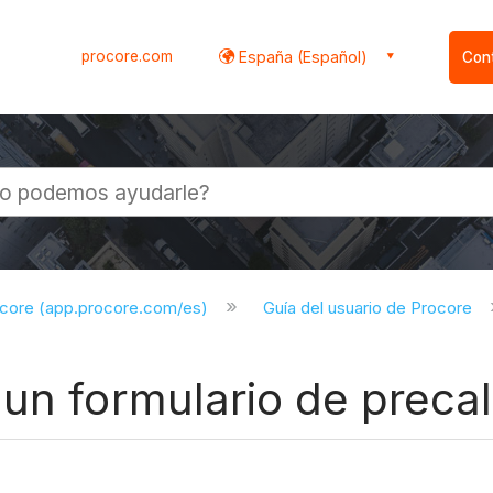
procore.com
España (Español)
Con
l
ocore (app.procore.com/es)
Guía del usuario de Procore
un formulario de precal