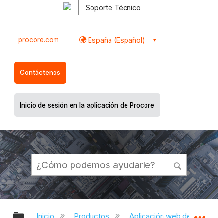
Soporte Técnico
procore.com
España (Español)
Contáctenos
Inicio de sesión en la aplicación de Procore
Expandir/contraer jerarquía global
Ex
Inicio
Productos
Aplicación web de Proco