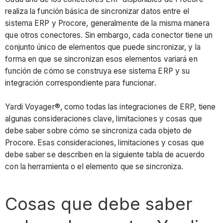
saber
realiza la función básica de sincronizar datos entre el
sobre
sistema ERP y Procore, generalmente de la misma manera
el
que otros conectores. Sin embargo, cada conector tiene un
conector
conjunto único de elementos que puede sincronizar, y la
Yardi
forma en que se sincronizan esos elementos variará en
Voyager®
función de cómo se construya ese sistema ERP y su
integración correspondiente para funcionar.
Elemento
o
Yardi Voyager®, como todas las integraciones de ERP, tiene
entorno
algunas consideraciones clave, limitaciones y cosas que
de
debe saber sobre cómo se sincroniza cada objeto de
Procore
Procore. Esas consideraciones, limitaciones y cosas que
Consideraciones,
debe saber se describen en la siguiente tabla de acuerdo
limitaciones
con la herramienta o el elemento que se sincroniza.
y
requisitos
Cosas que debe saber
ajustes
de