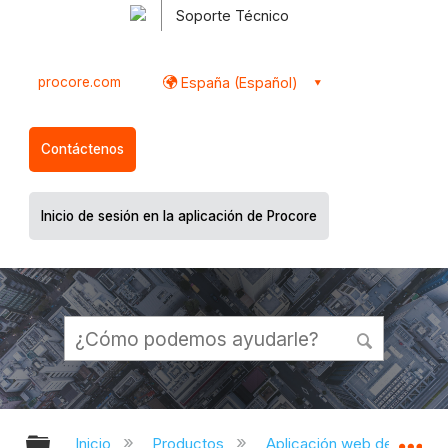
Soporte Técnico
procore.com
España (Español)
Contáctenos
Inicio de sesión en la aplicación de Procore
Expandir/contraer jerarquía global
Ex
Inicio
Productos
Aplicación web de Proco