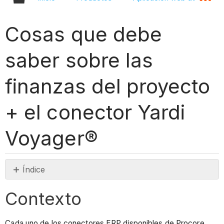
Cosas que debe
saber sobre las
finanzas del proyecto
+ el conector Yardi
Voyager®
Índice
Contexto
Contexto
Cosas
que
debe
Cada uno de los conectores ERP disponibles de Procore