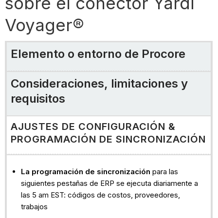
sobre el conector Yardi
configuración
&
Voyager®
programación
de
sincronización
Elemento o entorno de Procore
Códigos
de
Consideraciones, limitaciones y
coste/tipos
de
requisitos
coste
proyectos
AJUSTES DE CONFIGURACIÓN &
empresas
PROGRAMACIÓN DE SINCRONIZACIÓN
compromisos
órdenes
La programación de sincronización
para las
de
siguientes pestañas de ERP se ejecuta diariamente a
cambio
las 5 am EST: códigos de costos, proveedores,
de
trabajos
pedido