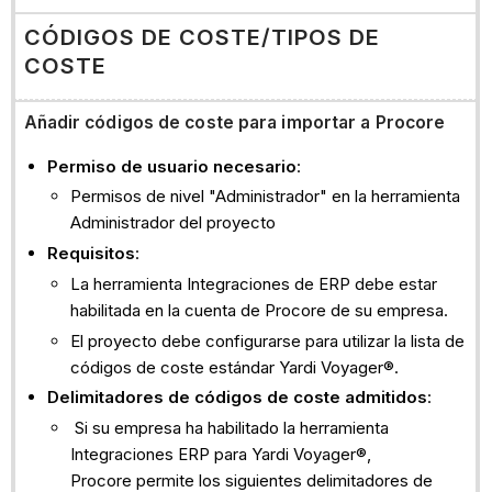
(cco)
CÓDIGOS DE COSTE/TIPOS DE
facturas
de
COSTE
compromiso
costes
Añadir códigos de coste para importar a Procore
directos/Pagos
Permiso de usuario necesario
:
emitidos
Permisos de nivel "Administrador" en la herramienta
Consulte
Administrador del proyecto
también
Requisitos
:
La herramienta Integraciones de ERP debe estar
habilitada en la cuenta de Procore de su empresa.
El proyecto debe configurarse para utilizar la lista de
códigos de coste estándar Yardi Voyager®.
Delimitadores de códigos de coste admitidos
:
Si su empresa ha habilitado la herramienta
Integraciones ERP para Yardi Voyager®,
Procore permite los siguientes delimitadores de