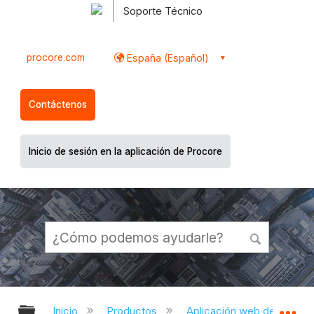
Soporte Técnico
procore.com
España (Español)
Contáctenos
Inicio de sesión en la aplicación de Procore
Expandir/contraer jerarquía global
Ex
Inicio
Productos
Aplicación web de Proco