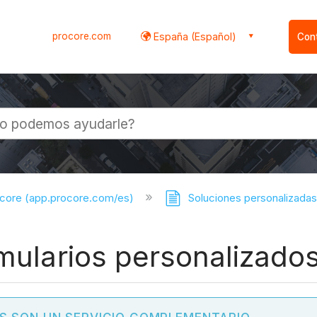
procore.com
España (Español)
Con
l
ocore (app.procore.com/es)
Soluciones personalizada
rmularios personalizado