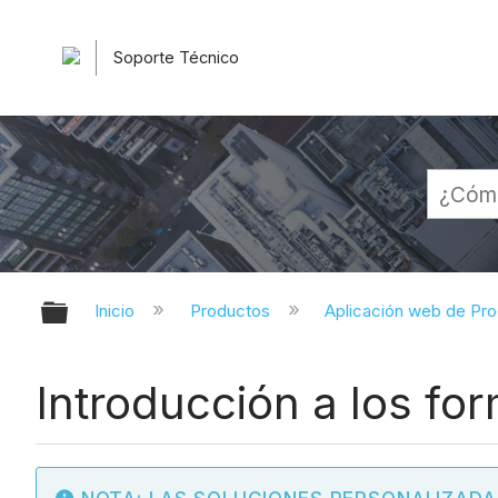
Soporte Técnico
Expandir/contraer jerarquía globa
Inicio
Productos
Aplicación web de Pr
Introducción a los fo