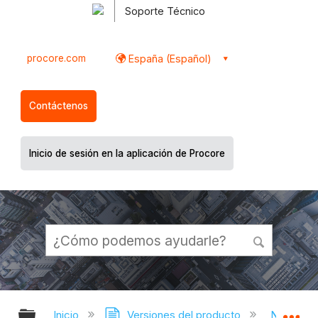
Soporte Técnico
procore.com
España (Español)
Contáctenos
Inicio de sesión en la aplicación de Procore
Expandir/contraer jerarquía global
Ex
Inicio
Versiones del producto
Notas de 