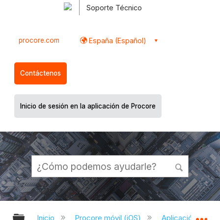
Soporte Técnico
procore.com
España (Español)
Contáctenos
Inicio de sesión en la aplicación de Procore
Expandir/contraer jerarquía global
Ex
Inicio
Procore móvil (iOS)
Aplicación Procor