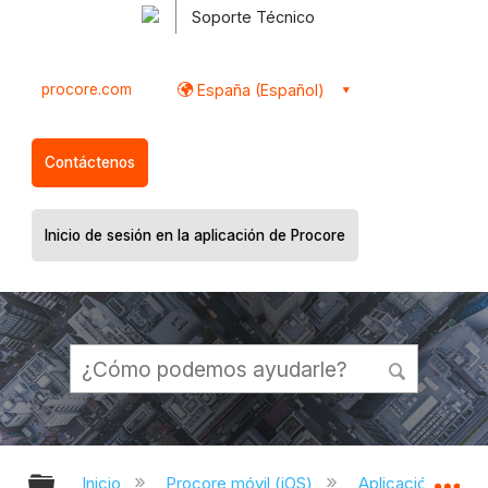
Soporte Técnico
procore.com
España (Español)
Contáctenos
Inicio de sesión en la aplicación de Procore
Expandir/contraer jerarquía global
Ex
Inicio
Procore móvil (iOS)
Aplicación Procor