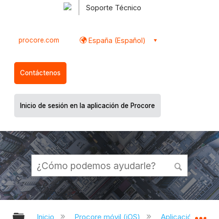
Soporte Técnico
procore.com
España (Español)
Contáctenos
Inicio de sesión en la aplicación de Procore
Expandir/contraer jerarquía global
Ex
Inicio
Procore móvil (iOS)
Aplicación Procor