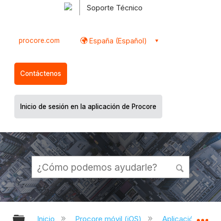
Soporte Técnico
procore.com
España (Español)
Contáctenos
Inicio de sesión en la aplicación de Procore
Expandir/contraer jerarquía global
Ex
Inicio
Procore móvil (iOS)
Aplicación Procor