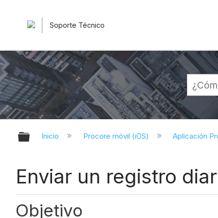
Soporte Técnico
Expandir/contraer jerarquía globa
Inicio
Procore móvil (iOS)
Aplicación Pr
Enviar un registro dia
Objetivo