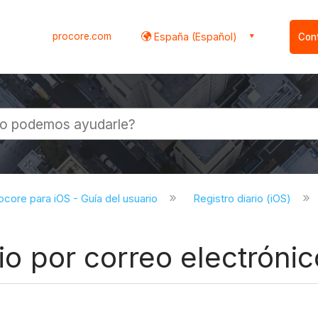
procore.com
España (Español)
Con
l
ocore para iOS - Guía del usuario
Registro diario (iOS)
rio por correo electrónic