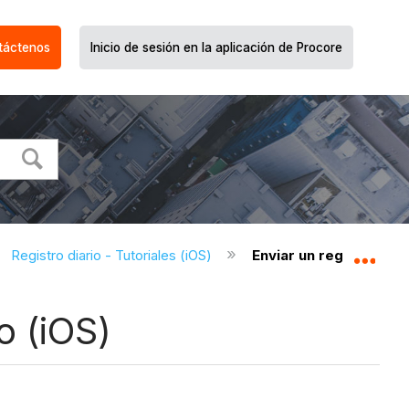
táctenos
Inicio de sesión en la aplicación de Procore
Registro diario - Tutoriales (iOS)
Enviar un registro diar
Expa
o (iOS)