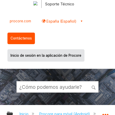
Soporte Técnico
procore.com
España (Español)
Contáctenos
Inicio de sesión en la aplicación de Procore
Expandir/contraer jerarquía global
Ex
Inicio
Procore para móvil (Android)
Aplicac