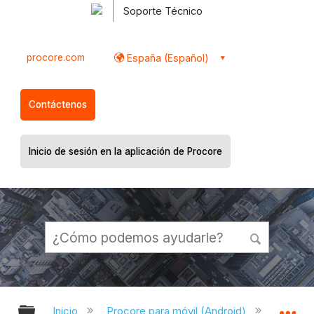
Soporte Técnico
procore.com
España (Español)
Contáctenos
Inicio de sesión en la aplicación de Procore
Expandir/contraer jerarquía global
Ex
Inicio
Procore para móvil (Android)
Aplicac