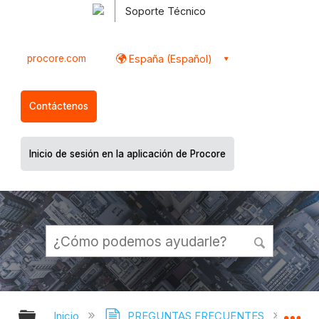
Soporte Técnico
procore.com
España (Español)
Contáctenos
Inicio de sesión en la aplicación de Procore
Expandir/contraer jerarquía global
Ex
Inicio
PREGUNTAS FRECUENTES
¿