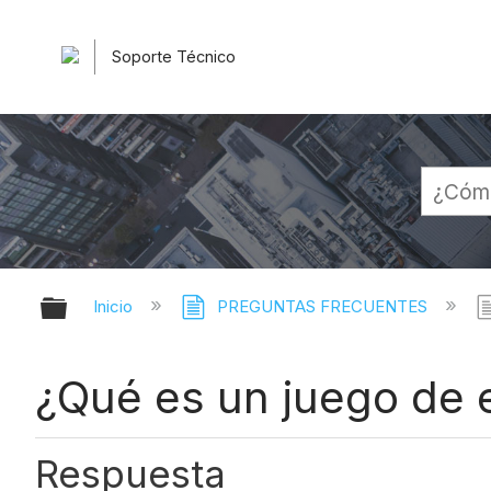
Soporte Técnico
Expandir/contraer jerarquía globa
Inicio
PREGUNTAS FRECUENTES
¿Qué es un juego de 
Respuesta