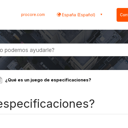
procore.com
España (Español)
Con
l
¿Qué es un juego de especificaciones?
especificaciones?