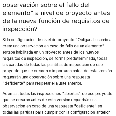
observación sobre el fallo del
proyecto
elemento" a nivel de proyecto antes
"Forzar
al
de la nueva función de requisitos de
usuario
inspección?
a
crear
Si la configuración de nivel de proyecto "Obligar al usuario a
una
crear una observación en caso de fallo de un elemento"
observación
estaba habilitada en un proyecto antes de los nuevos
sobre
requisitos de inspección, de forma predeterminada, todas
la
las partidas de todas las plantillas de inspección de ese
falla
proyecto que se crearon o importaron antes de esta versión
del
requerirán una observación sobre una respuesta
artículo"
"deficiente" para respetar el ajuste anterior.
antes
de
Además, todas las inspecciones "abiertas" de ese proyecto
los
que se crearon antes de esta versión requerirán una
nuevos
observación en caso de una respuesta "deficiente" en
requisitos
todas las partidas para cumplir con la configuración anterior.