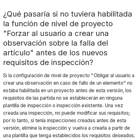
en
¿Qué pasaría si no tuviera habilitada
caso
de
la función de nivel de proyecto
fallo
"Forzar al usuario a crear una
de
observación sobre la falla del
un
elemento"
artículo" antes de los nuevos
en
requisitos de inspección?
una
plantilla
Si la configuración de nivel de proyecto "Obligar al usuario a
de
crear una observación en caso de fallo de un elemento" no
proyecto
estaba habilitada en un proyecto antes de esta versión, los
antes
requisitos de las partida no se establecerán en ninguna
de
plantilla de inspección o inspección existente. Una vez
la
creada una inspección, no puede modificar sus requisitos;
nueva
por lo tanto, si tenía inspecciones creadas antes de esta
función
versión, elimine la inspección y vuelva a crearla a partir de
de
una plantilla que tenga establecidos los requisitos deseados.