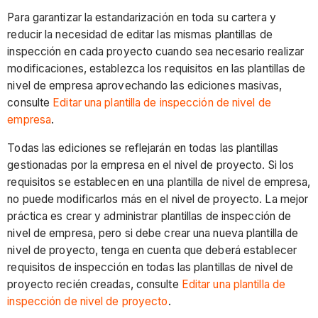
de
Para garantizar la estandarización en toda su cartera y
inspección?
reducir la necesidad de editar las mismas plantillas de
¿Qué
inspección en cada proyecto cuando sea necesario realizar
sucederá
modificaciones, establezca los requisitos en las plantillas de
si
nivel de empresa aprovechando las ediciones masivas,
habilito
consulte
Editar una plantilla de inspección de nivel de
la
empresa
.
función
de
Todas las ediciones se reflejarán en todas las plantillas
nivel
gestionadas por la empresa en el nivel de proyecto. Si los
de
requisitos se establecen en una plantilla de nivel de empresa,
proyecto
no puede modificarlos más en el nivel de proyecto. La mejor
"Obligar
práctica es crear y administrar plantillas de inspección de
al
nivel de empresa, pero si debe crear una nueva plantilla de
usuario
nivel de proyecto, tenga en cuenta que deberá establecer
a
requisitos de inspección en todas las plantillas de nivel de
crear
proyecto recién creadas, consulte
Editar una plantilla de
una
inspección de nivel de proyecto
.
observación