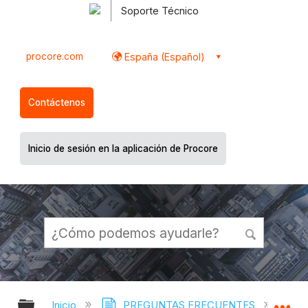
Soporte Técnico
procore.com
España (Español)
Contáctenos
Inicio de sesión en la aplicación de Procore
Expandir/contraer jerarquía global
Ex
Inicio
PREGUNTAS FRECUENTES
Requi