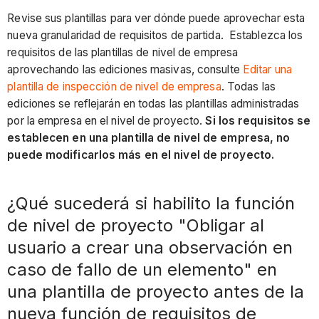
requisitos
de
Revise sus plantillas para ver dónde puede aprovechar esta
inspección?
nueva granularidad de requisitos de partida. Establezca los
requisitos de las plantillas de nivel de empresa
¿Se
aprovechando las ediciones masivas, consulte
Editar una
sincronizarán
plantilla de inspección de nivel de empresa
. Todas las
los
ediciones se reflejarán en todas las plantillas administradas
requisitos
por la empresa en el nivel de proyecto.
Si los requisitos se
nivel
establecen en una plantilla de nivel de empresa, no
de
puede modificarlos más en el nivel de proyecto.
empresa
con
los
¿Qué sucederá si habilito la función
de
de nivel de proyecto "Obligar al
nivel
de
usuario a crear una observación en
proyecto?
caso de fallo de un elemento" en
¿Debo
una plantilla de proyecto antes de la
volver
nueva función de requisitos de
a