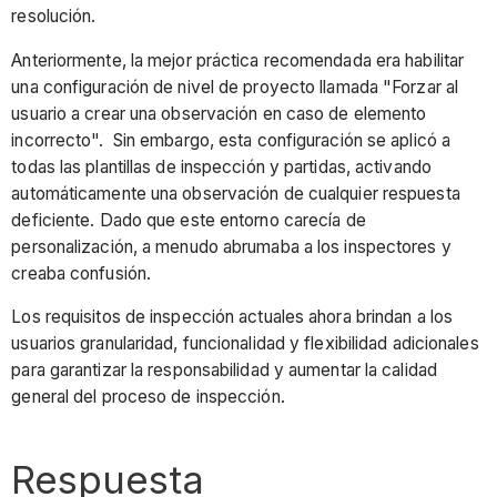
la
resolución.
función
"Forzar
Anteriormente, la mejor práctica recomendada era habilitar
al
una configuración de nivel de proyecto llamada "Forzar al
usuario
usuario a crear una observación en caso de elemento
a
incorrecto". Sin embargo, esta configuración se aplicó a
crear
todas las plantillas de inspección y partidas, activando
una
automáticamente una observación de cualquier respuesta
observación
deficiente. Dado que este entorno carecía de
sobre
personalización, a menudo abrumaba a los inspectores y
el
creaba confusión.
fallo
Los requisitos de inspección actuales ahora brindan a los
del
usuarios granularidad, funcionalidad y flexibilidad adicionales
elemento"
para garantizar la responsabilidad y aumentar la calidad
a
general del proceso de inspección.
nivel
de
proyecto
Respuesta
antes