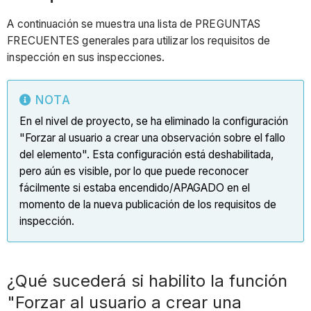
de
la
A continuación se muestra una lista de PREGUNTAS
nueva
FRECUENTES generales para utilizar los requisitos de
función
inspección en sus inspecciones.
de
requisitos
NOTA
de
En el nivel de proyecto, se ha eliminado la configuración
inspección?
"Forzar al usuario a crear una observación sobre el fallo
¿Qué
del elemento". Esta configuración está deshabilitada,
pasaría
pero aún es visible, por lo que puede reconocer
si
fácilmente si estaba encendido/APAGADO en el
no
momento de la nueva publicación de los requisitos de
tuviera
inspección.
habilitada
la
función
de
¿Qué sucederá si habilito la función
nivel
"Forzar al usuario a crear una
de