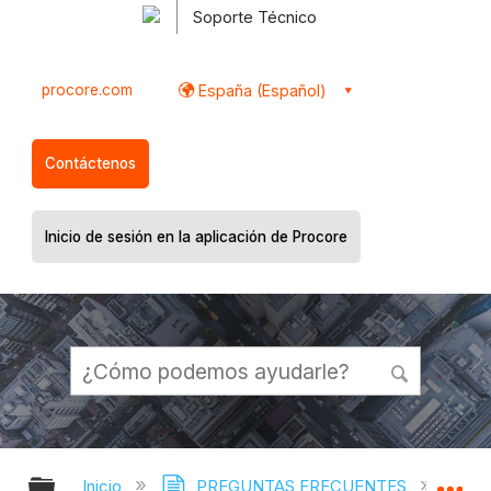
Soporte Técnico
procore.com
España (Español)
Contáctenos
Inicio de sesión en la aplicación de Procore
Expandir/contraer jerarquía global
Ex
Inicio
PREGUNTAS FRECUENTES
C