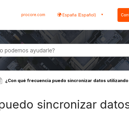
procore.com
España (Español)
Con
l
¿Con qué frecuencia puedo sincronizar datos utilizando 
uedo sincronizar datos 