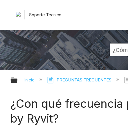
Soporte Técnico
Expandir/contraer jerarquía globa
Inicio
PREGUNTAS FRECUENTES
¿Con qué frecuencia p
by Ryvit?