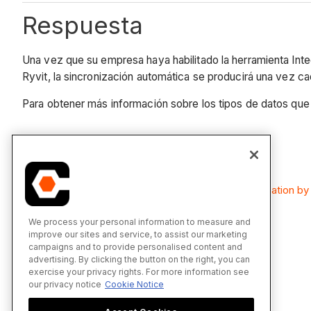
Respuesta
Una vez que su empresa haya habilitado la herramienta Int
Ryvit, la sincronización automática se producirá una vez c
Para obtener más información sobre los tipos de datos que
Consulte también
¿Qué datos se sincronizan con el conector Integration by
We process your personal information to measure and
improve our sites and service, to assist our marketing
campaigns and to provide personalised content and
advertising. By clicking the button on the right, you can
exercise your privacy rights. For more information see
our privacy notice
Cookie Notice