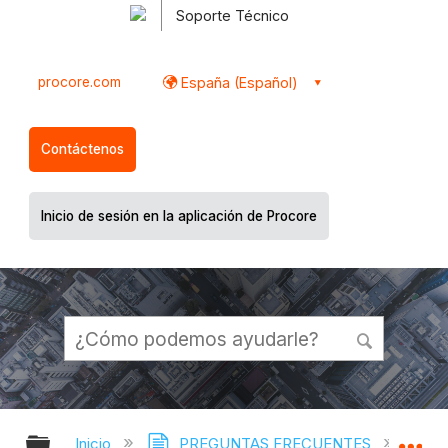
Soporte Técnico
procore.com
España (Español)
Contáctenos
Inicio de sesión en la aplicación de Procore
Expandir/contraer jerarquía global
Ex
Inicio
PREGUNTAS FRECUENTES
¿