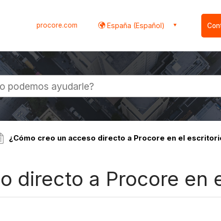
procore.com
España (Español)
Con
l
¿Cómo creo un acceso directo a Procore en el escritor
directo a Procore en el