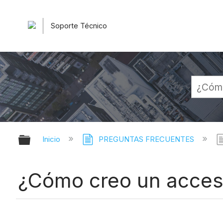
Soporte Técnico
Expandir/contraer jerarquía globa
Inicio
PREGUNTAS FRECUENTES
¿Cómo creo un acceso 