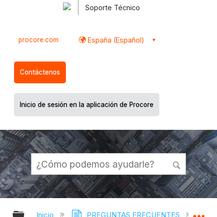
Soporte Técnico
procore.com
España (Español)
Contáctenos
Inicio de sesión en la aplicación de Procore
Expandir/contraer jerarquía global
Ex
Inicio
PREGUNTAS FRECUENTES
¿