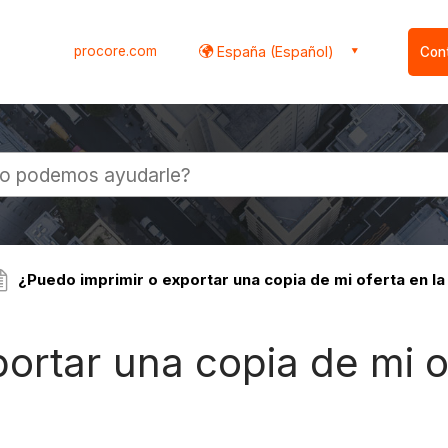
procore.com
España (Español)
Con
l
¿Puedo imprimir o exportar una copia de mi oferta en la 
ortar una copia de mi o