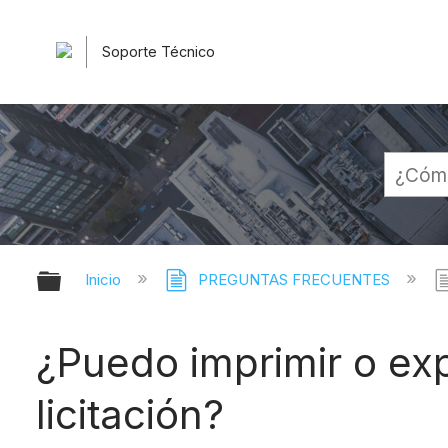
Soporte Técnico
Expandir/contraer jerarquía globa
Inicio
PREGUNTAS FRECUENTES
¿Puedo imprimir o exp
licitación?