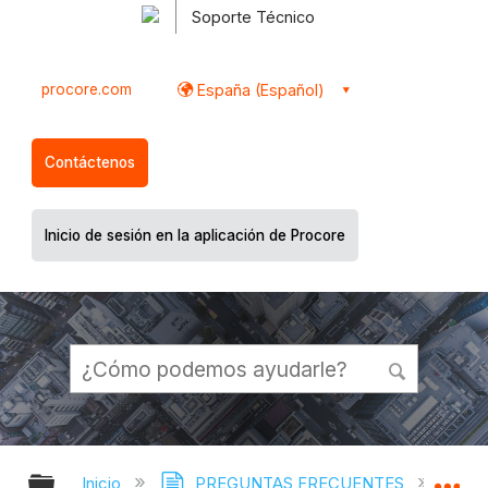
Soporte Técnico
procore.com
España (Español)
Contáctenos
Inicio de sesión en la aplicación de Procore
Expandir/contraer jerarquía global
Ex
Inicio
PREGUNTAS FRECUENTES
¿