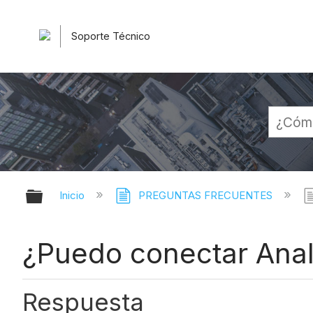
Soporte Técnico
Expandir/contraer jerarquía globa
Inicio
PREGUNTAS FRECUENTES
¿Puedo conectar Anal
Respuesta