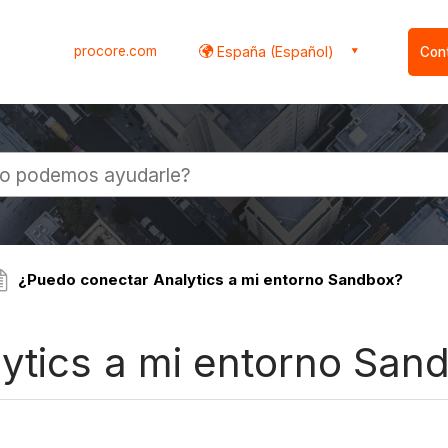
procore.com
España (Español)
Con
l
¿Puedo conectar Analytics a mi entorno Sandbox?
ytics a mi entorno San