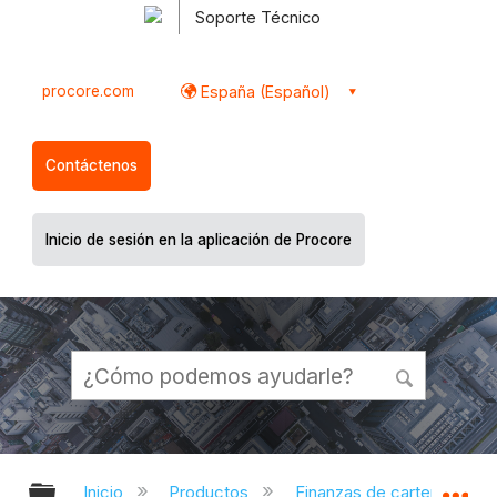
Soporte Técnico
procore.com
España (Español)
Contáctenos
Inicio de sesión en la aplicación de Procore
Expandir/contraer jerarquía global
Ex
Inicio
Productos
Finanzas de cartera y Plani