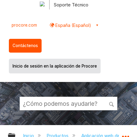
Soporte Técnico
procore.com
España (Español)
Contáctenos
Inicio de sesión en la aplicación de Procore
Expandir/contraer jerarquía global
Ex
Inicio
Productos
Aplicación web de Proco