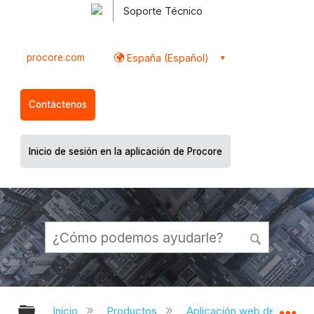
Soporte Técnico
procore.com
España (Español)
Contáctenos
Inicio de sesión en la aplicación de Procore
Expandir/contraer jerarquía global
Ex
Inicio
Productos
Aplicación web de Proco