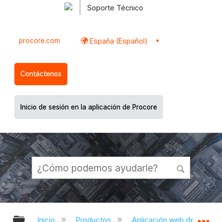
Soporte Técnico
procore.com
España (Español)
Contáctenos
Inicio de sesión en la aplicación de Procore
Expandir/contraer jerarquía global
Ex
Inicio
Productos
Aplicación web de Proco