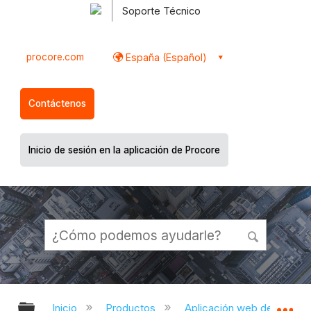
Soporte Técnico
procore.com
España (Español)
Contáctenos
Inicio de sesión en la aplicación de Procore
Expandir/contraer jerarquía global
Ex
Inicio
Productos
Aplicación web de Proco