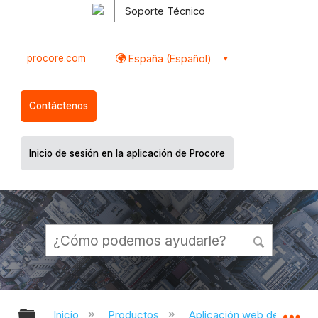
Soporte Técnico
procore.com
España (Español)
Contáctenos
Inicio de sesión en la aplicación de Procore
Expandir/contraer jerarquía global
Ex
Inicio
Productos
Aplicación web de Proco