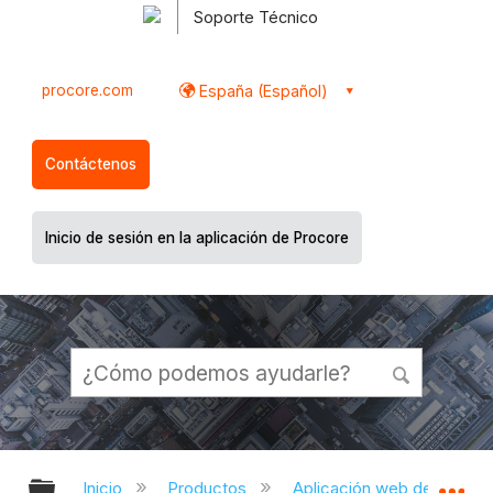
Soporte Técnico
procore.com
España (Español)
Contáctenos
Inicio de sesión en la aplicación de Procore
Expandir/contraer jerarquía global
Ex
Inicio
Productos
Aplicación web de Proco