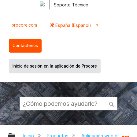
Soporte Técnico
procore.com
España (Español)
Contáctenos
Inicio de sesión en la aplicación de Procore
Expandir/contraer jerarquía global
Ex
Inicio
Productos
Aplicación web de Proco