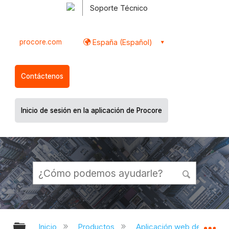
Soporte Técnico
procore.com
España (Español)
Contáctenos
Inicio de sesión en la aplicación de Procore
Expandir/contraer jerarquía global
Ex
Inicio
Productos
Aplicación web de Proco