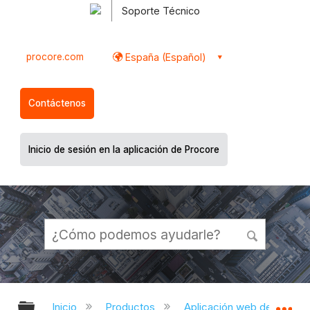
Soporte Técnico
procore.com
España (Español)
Contáctenos
Inicio de sesión en la aplicación de Procore
Expandir/contraer jerarquía global
Ex
Inicio
Productos
Aplicación web de Proco